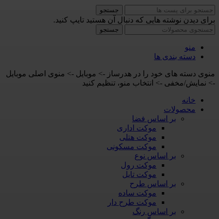
جستجو
برای دیدن نوشته هایی که دنبال آن هستید تایپ کنید.
جستجو
منو
دسته بندی ها
منوی دسته های خود را در هدرساز -> موبایل -> منوی اصلی موبایل
-> نمایش/مخفی -> انتخاب منو، تنظیم کنید
خانه
محصولات
بر اساس فضا
موکت اداری
موکت هتلی
موکت مسکونی
بر اساس نوع
موکت رول
موکت تایل
بر اساس طرح
موکت ساده
موکت طرح دار
بر اساس رنگ