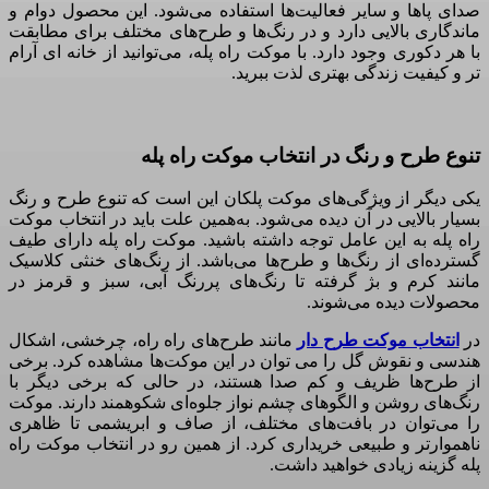
صدای پاها و سایر فعالیت‌ها استفاده می‌شود
.
این محصول دوام و
ماندگاری بالایی دارد و در رنگ‌ها و طرح‌های مختلف برای مطابقت
با هر دکوری وجود دارد
.
با موکت راه پله، می‌توانید از خانه ای آرام
تر و کیفیت زندگی بهتری لذت ببرید
.
تنوع طرح و رنگ در انتخاب موکت راه پله
یکی دیگر از ویژگی‌های موکت پلکان این است که تنوع طرح و رنگ
بسیار بالایی در
‌
آن دیده می‌شود
.
به‌همین علت باید در انتخاب موکت
راه پله به این عامل توجه داشته باشید
.
موکت راه پله دارای طیف
گسترده‌ای از رنگ‌ها و طرح‌ها می‌باشد
.
از رنگ‌های خنثی کلاسیک
مانند کرم و بژ گرفته تا رنگ‌های پررنگ آبی، سبز و قرمز در
محصولات دیده می‌شوند
.
در
انتخاب موکت طرح دار
مانند طرح‌های راه راه، چرخشی، اشکال
هندسی و نقوش گل را می توان در این موکت‌ها مشاهده کرد
.
برخی
از طرح‌ها ظریف و کم صدا هستند، در حالی که برخی دیگر با
رنگ‌های روشن و الگوهای چشم نواز جلوه‌ای شکوهمند دارند
.
موکت
را می‌توان در بافت‌های مختلف، از صاف و ابریشمی تا ظاهری
ناهموارتر و طبیعی خریداری کرد
.
از همین رو در انتخاب موکت راه
پله گزینه‌ زیادی خواهید داشت
.