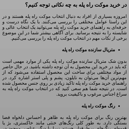
در خرید موکت راه پله به چه نکاتی توجه کنیم؟
امروزه بسیاری از افراد به دنبال انتخاب موکت راه‌ پله هستند و در
این راستا عوامل مختلفی را بررسی می‌کنند
.
با یک نگاه درست و
حرفه‌ای به راهنمای خرید موکت راه پله می‌توانید یک انتخاب عالی و
شایسته را به نتیجه برسانید
.
برای آگاهی بیشتر شما در این موضوع
برخی از نکات مهم در انتخاب موکت راه پله را بررسی می‌کنیم
.
متریال سازنده موکت راه پله
بدون شک متریال سازنده موکت راه پله یکی از موارد مهمی است
که باید در خرید این محصول به آن توجه داشته باشید
.
در حال حاضر
از مواد مختلفی برای ساخت این محصول استفاده می‌شود که از
مهم‌ترین آن‌ها می‌توان به نایلون، پشم و پلی استر اشاره کرد
.
در
راهنمای خرید موکت راه پله تاکید زیادی بر روی جنس محصول شده
است
.
در نتیجه شما هم سعی کنید که در انتخاب موکت راه پله به
سراغ اجناس مرغوب و باکیفیت بروید
.
رنگ موکت راه پله
بهترین رنگ برای موکت راه پله به ظاهر و احساس دلخواه فضا
بستگی دارد
.
به طور کلی رنگ‌های خنثی مانند خاکستری، بژ یا
قهوه‌ای رنگ‌های پرطرفدار هستند زیرا با دیگر عناصر موجود در