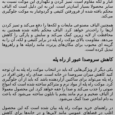
غبار و لکه مقاوم است
.
تمیز کردن و نگهداری این موکت نسبت به
سایر محصولا بسیار آسان‌تر است
.
این به این دلیل است که الیاف
محکم بافته شده از فرورفتن کثیفی و گرد‌و‌غبار به موکت جلوگیری
می‌کند
.
همچنین الیاف مصنوعی مایعات و لکه‌ها را دفع می‌کند و تمیز کردن
آن‌ها را راحت‌تر خواهد کرد
.
الیاف محکم بافته شده همچنین به
محافظت از لایه زیرین کمک می‌کند و سایش و پارگی را کاهش
می‌دهد
.
مقاومت بالای موکت راه پله در برابر کثیفی و لکه، آن را به
گزینه ای محبوب برای مکان‌های پرتردد مانند راه‌پله ها و راهروها
تبدیل کرده است
.
کاهش سروصدا عبور از راه پله
یکی دیگر از ویژگی‌هایی که باید در انتخاب موکت راه پله به آن توجه
کنید کاهش میزان سروصدا در خانه است
.
صدای راه رفتن افراد در
راه پله می‌تواند برای ساکنین آزاردهنده باشد که باید از آن جلوگیری
کرد
.
موکت راه پله از مواد نرم و متراکم ساخته شده است که امواج
صوتی را جذب می‌کند و صدا را خفه خواهد کرد
.
این محصول معمولا
از الیاف ضخیم و نرم مانند پشم یا نایلون ساخته می‌شود که باعث
به دام انداختن صدا کمک می‌شود
.
در راهنمای خرید موکت راه پله بیان شده است که این محصول
اغلب در فضاهای عمومی مانند لابی‌ها و در خانه‌ها برای کاهش