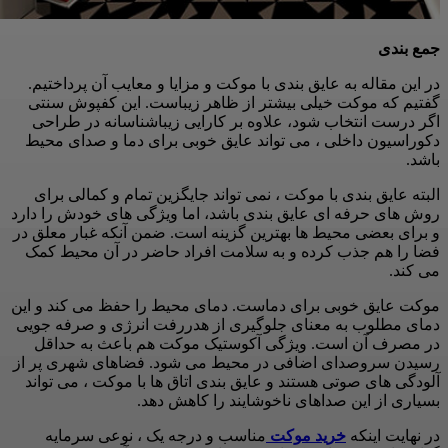
جمع بندی
در این مقاله به عایق بندی با موکت و مزایا و معایب آن پرداختیم.
گفتیم که موکت خیلی بیشتر از ظاهر زیباست. این کفپوش سنتی
اگر درست انتخاب شود، علاوه بر کارایی زیباشناسانه در طراحی
دکوراسیون داخلی ، می تواند عایق خوبی برای دما و صدای محیط
باشد.
البته عایق بندی با موکت ، نمی تواند جایگزین تمام و کمالی برای
روش های حرفه ای عایق بندی باشد، اما ویژگی های خودش را دارد
و برای بعضی محیط ها بهترین گزینه است. ضمن آنکه غبار معلق در
فضا را هم جذب کرده و به سلامت افراد حاضر در آن محیط کمک
می کند.
موکت عایق خوبی برای دماست. دمای محیط را حفظ می کند و این
دمای مطلوب به معنای جلوگیری از هدررفت انرژی و صرفه جویی
در مصرف آن است. ویژگی آکوستیک موکت هم باعث به حداقل
رسیدن سروصدای اضافی در محیط می شود. فضاهای شهری پر از
آلودگی های صوتی هستند و عایق بندی اتاق ها با موکت ، می تواند
بسیاری از این صداهای ناخوشایند را کاهش دهد.
در نهایت اینکه
خرید موکت
مناسب و درجه یک ، نوعی سرمایه