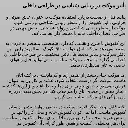
تأثیر موکت در زیبایی شناسی در طراحی داخلی
بیایید قبل از صحبت درباره استفاده موکت به عنوان عایق صوتی و
حرارتی ، این کفپوش را از منظر زیبایی شناختی بررسی کنیم.
موکت از منظر زیبایی شناختی و روان شناختی ، نقش مهمی در
طراحی فضای داخلی خانه یا محیط کار ایفا می کند.
این کفپوش با طرح و نقشی که دارد، شخصیت منحصر به فردی به
محیط می دهد. موکت اتاق خواب ، اتاق کودک ، سالن پذیرایی ، یا
دفتر شرکت و سایر محیط ها ، تأثیر مستقیمی بر طراحی داخلی آن
فضا می گذارد. با انتخاب موکت مناسب ، می توانید حال و هوای
خاصی به اتاق مدنظرتان بدهید.
اما موکت خیلی بیشتر از ظاهر زیبا و گرمابخشی به کف اتاق
هاست. موکت اگر درست انتخاب شود، علاوه بر کارایی به عنوان
فرش ، می تواند عایق خوبی برای دما و صدا باشد و از این ها گذشته
، غبار معلق در فضای اتاق را هم جذب کند. در بخش بعدی درباره
این ویژگی های موکت بیشتر می گوییم.
نکته قابل توجه اینکه قیمت موکت در بعضی موارد بیشتر از سایر
کفپوش هاست، اما نمی توان کفپوش خانه و محل کار را تنها بر
اساس هزینه انتخاب کرد. بهترین ملاک برای انتخاب کفپوش مناسب
برای هر محیطی ، کیفیت و همین طور کارایی آن کفپوش در