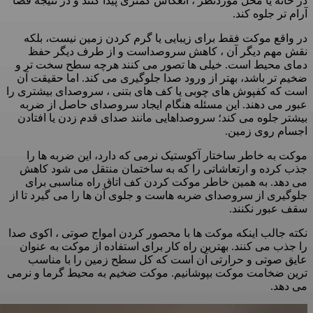
در خانه یا محل موردنظر ، انعکاس کمتری پیدا کنند و در نتیجه فضا
آرام تر جلوه کند.
در واقع موکت فقط برای زیبایی یا گرم کردن زمین نیست، بلکه
نقش مهم دیگر آن ، کاهش سروصداست و از طرف دیگر حفظ
دمای محیط است. خیلی ها تصور می کنند هرچه سطح سخت تر و
ضخیم تر باشد، بهتر از ورود صدا جلوگیری می کند. اما حقیقت آن
است که کفپوش های چوبی یا کف های بتنی ، سروصدای بیشتری را
عبور می دهند. این مسئله هنگام ایجاد سروصدای حاصل از ضربه
بیشتر جلوه می کند؛ سروصداهایی مانند صدای قدم زدن یا افتادن
اجسام روی زمین.
موکت به خاطر ساختار آکوستیک نرمی که دارد، این ضربه ها را
جذب کرده و ارتعاشاتی را که به ساختمان منتقل می شود کاهش
می دهد. به همین خاطر موکت کردن کف اتاق راه مناسبی برای
جلوگیری از سروصدای ضربه هاست و جلوی آن ها را می گیرد تا از
سقف عبور نکنند.
نکته جالب اینکه موکت ها با محصور کردن امواج صوتی ، اکوی صدا
را جذب می کنند. بهترین راه کار برای استفاده از موکت به عنوان
عایق صوتی و حرارتی آن است که کل سطح زمین را با مناسب
ترین ضخامت موکت بپوشانیم. موکت ضخیم به محیط گرما و نرمی
می دهد.