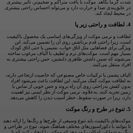
شدت گرما بکاهد. موکت با بافت متراکم و ضخیم‌تر، تأثیر بیشتری
در عایق‌بندی صدا و حرارت دارد و می‌تواند احساس راحتی بیشتری
در محیط ایجاد کند.
4.
لطافت و راحتی زیر پا
لطافت و نرمی موکت از ویژگی‌های اساسی یک محصول باکیفیت
است، زیرا راحتی قدم برداشتن روی آن را تضمین می‌کند. این
ویژگی برای فضاهایی مثل اتاق خواب، نشیمن یا حتی اتاق کودک
بسیار مهم است. موکت‌های نرم و لطیف با الیاف مرغوب ساخته
می‌شوند که ضمن داشتن ظاهری دلنشین، حس راحتی بیشتری به
افراد منتقل می‌کنند.
الیاف پشمی یا ترکیبات خاص مصنوعی که خاصیت ارتجاعی دارند،
به لطافت موکت کمک می‌کنند. این لطافت باعث می‌شود افراد
بدون کفش به‌راحتی روی آن راه بروند و حس خوبی از تماس با
زمین تجربه کنند. به‌علاوه، نرمی موکت از نظر ایمنی نیز اهمیت
دارد، زیرا در صورت سقوط، خطر آسیب دیدن را کاهش می‌دهد.
5.
تنوع در طرح و رنگ موکت
موکت‌های باکیفیت باید تنوع وسیعی از طرح‌ها و رنگ‌ها را ارائه دهند
تا بتوانند با دکوراسیون‌های مختلف هماهنگ شوند. تنوع در طراحی و
رنگ به شما این امکان را می‌دهد که موکتی را انتخاب کنید که با