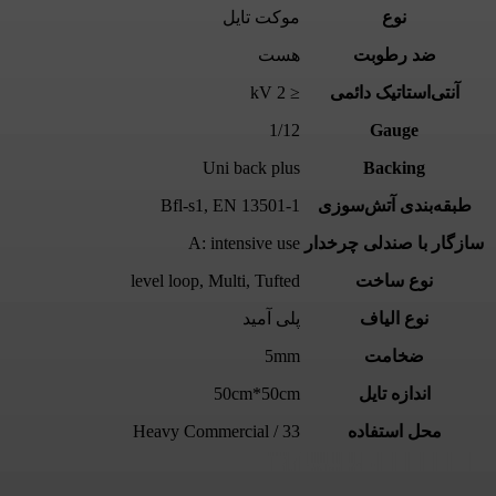
نوع
موکت تایل
ضد رطوبت
هست
آنتی‌استاتیک دائمی
≤ 2 kV
1/12
Gauge
Uni back plus
Backing
طبقه‌بندی آتش‌سوزی
EN 13501-1
,
Bfl-s1
سازگار با صندلی چرخدار
A: intensive use
نوع ساخت
Tufted
,
Multi
,
level loop
نوع الیاف
پلی آمید
ضخامت
5mm
اندازه تایل
50cm*50cm
محل استفاده
33 / Heavy Commercial