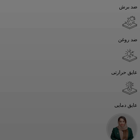
ضد برش
ضد روغن
عایق حرارتی
عایق دمایی