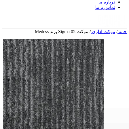
درباره ما
تماس با ما
خانه
/
موکت اداری
/
موکت Sigma 05 برند Medess