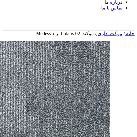
درباره ما
تماس با ما
خانه
/
موکت اداری
/
موکت Polaris 02 برند Medess