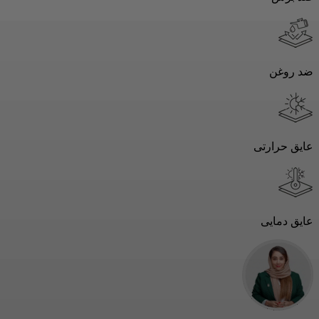
ضد روغن
عایق حرارتی
عایق دمایی