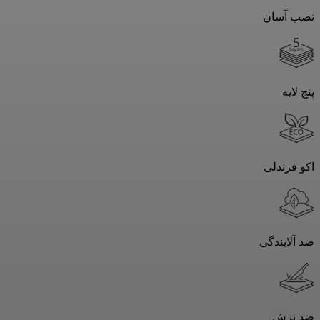
نصب آسان
پنج لایه
اکو فرندلی
ضد آلایندگی
ضد برش