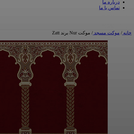
درباره ما
تماس با ما
خانه
/
موکت مسجد
/
موکت Nur برند Zatt