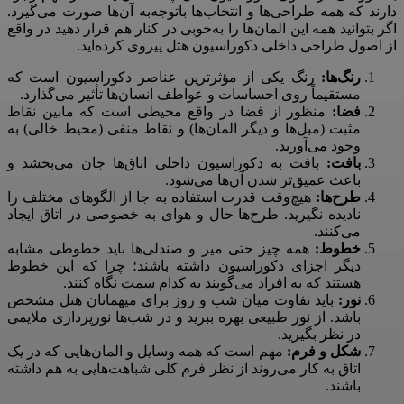
دارند که همه طراحی‌ها و انتخاب‌ها باتوجه‌به آن‌ها صورت می‌گیرد.
اگر بتوانید همه این المان‌ها را به‌خوبی در کنار هم قرار دهید در واقع
از اصول طراحی داخلی دکوراسیون هتل پیروی کرده‌اید.
رنگ‌ها:
رنگ یکی از مؤثرترین عناصر دکوراسیون است که
مستقیماً روی احساسات و عواطف انسان‌ها تأثیر می‌گذارد.
فضا:
منظور از فضا در واقع محیطی است که مابین نقاط
مثبت (مبل‌ها و دیگر المان‌ها) و نقاط منفی (محیط خالی) به
وجود می‌آورید.
بافت:
بافت به دکوراسیون داخلی اتاق‌ها جان می‌بخشد و
باعث عمیق‌تر شدن آن‌ها می‌شود.
طرح‌ها:
هیچ‌وقت قدرت استفاده به جا از الگوهای مختلف را
نادیده نگیرید. طرح‌ها حال و هوای به خصوصی در اتاق ایجاد
می‌کنند.
خطوط:
همه چیز حتی میز و صندلی‌ها باید خطوطی مشابه
دیگر اجزای دکوراسیون داشته باشند؛ چرا که این خطوط
هستند که به افراد می‌گویند به کدام سمت نگاه کنند.
نور:
باید تفاوت میان شب و روز برای میهمانان هتل مشخص
باشد. از نور طبیعی بهره ببرید و در شب‌ها نورپردازی ملایمی
در نظر بگیرید.
شکل و فرم:
مهم است که همه وسایل و المان‌هایی که در یک
اتاق به کار می‌روند از نظر فرم کلی شباهت‌هایی به هم داشته
باشند.