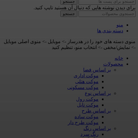
جستجو
برای دیدن نوشته هایی که دنبال آن هستید تایپ کنید.
جستجو
منو
دسته بندی ها
منوی دسته های خود را در هدرساز -> موبایل -> منوی اصلی موبایل
-> نمایش/مخفی -> انتخاب منو، تنظیم کنید
خانه
محصولات
بر اساس فضا
موکت اداری
موکت هتلی
موکت مسکونی
بر اساس نوع
موکت رول
موکت تایل
بر اساس طرح
موکت ساده
موکت طرح دار
بر اساس رنگ
رنگ سرد