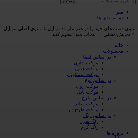
جستجو
منو
دسته بندی ها
منوی دسته های خود را در هدرساز -> موبایل -> منوی اصلی موبایل
-> نمایش/مخفی -> انتخاب منو، تنظیم کنید
خانه
محصولات
بر اساس فضا
موکت اداری
موکت هتلی
موکت مسکونی
بر اساس نوع
موکت رول
موکت تایل
بر اساس طرح
موکت ساده
موکت طرح دار
بر اساس رنگ
رنگ سرد
رنگ گرم
پروژه ها