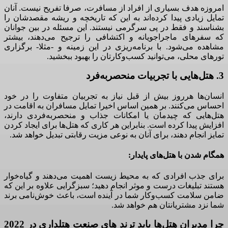
امروزه هدف بسیاری از افراد از مسافرت، صرفا تفریح نیست. آنان
تمایل زیادی پیدا کرده‌اند به این‌ که تاریخچه و ریشه مقصدشان را
بشناسند و فقط در پی سرگرمی نیستند. این مسئله در بین جوانان
که سفرهای ماجراجویانه و اکتشافی را ترجیح می‌دهند، بیشتر
مشاهده می‌شود. با برنامه‌ریزی در این زمینه و -مثلا- برگزاری
تورهای محلی، می‌توانید کسب‌وکارتان را بهبود ببخشید.
3. هتل‌هایی با تجربیات منحصربه‌فرد
انسان‌ها هرروز بیش از قبل نیاز به تجربیان متفاوت را در خود
احساس می‌کنند. بر همین اساس اخیرا تمایل مسافران به اقامت در
هتل‌هایی که چیدمان یا امکانات جذاب و منحصربه‌فردی دارند،
افزایش پیدا کرده است. بنابراین هر کاری که هتل‌ها برای ایجاد کردن
تمایز انجام دهند، برای آنان به نوعی مزیت رقابتی تبدیل خواهد شد.
همگام شدن با هتل‌های پایدار:
برای جذب افرادی که به محیط زیست اهمیت می‌دهند و گیاه‌خوار
هستند تبلیغات درست و موثر انجام دهید؛ سبزگرایی علاوه بر این ‌که
ضامن سلامت کسب‌وکار شما در آینده است، باعث خوش‌نامی برند
شما نزد مشتریانتان هم خواهد شد.
چرا مدیران هتل‌ها باید ترند های صنعت هتلداری در 2022