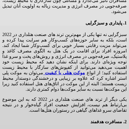
مسافران تاثیر می‌گذارد و مسائلی چون سازگاری با محیط زیست،
صرفه‌جویی در مصرف انرژی و مدیریت زباله به اولویت آنان تبدیل
می‌شود.
1. پایداری و سبزگرایی
سبزگرایی نه تنها یکی از مهم‌ترین ترند های صنعت هتلداری در 2022
است، بلکه به سایر حوزه‌های کسب‌وکار هم سرایت پیدا کرده و
می‌تواند مزیت رقابتی بسیار خوبی برای کسب‌وکار شما ایجاد کند.
امروزه افراد برای اقامت در یک هتل به الگوی مصرف کاغذ و
پلاستیک، صرفه‌جویی در مصرف انرژی و روش‌های پخت و سرو غذا
توجه ویژه‌ای دارند. برای اینکه نشان دهید که محیط زیست خود
اهمیت می‌دهید می‌توانید از کفپوش‌های سازگار با محیط زیست
استفاده کنید؛ از انواع
موکت هتلی با کیفیت
می‌توان به موکت پلی
استر اشاره کرد که علاوه بر زیبایی و درخشندگی دوستدار محیط
زیست هستند؛ البته از این موکت در اتاق‌های هتل استفاده کنید زیرا
این موکت‌ها نسبت به سایر موکت‌ها دوام کمتری دارند.
یکی دیگر از ترند های صنعت هتلداری در 2022 که به این موضوع
بی‌ارتباط هم نیست، افزایش جمعیت افراد گیاه‌خوار و در نتیجه
تقاضای سرو غذاهای گیاهی در رستوران هتل‌ها است.
2. مسافرت هدفمند