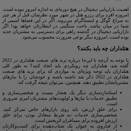
اهمیت بازاریابی دیجیتال در هیچ دوره‌ای به ‌اندازه امروز نبوده است.
امروزه افرد برای رزرو هتل در شهر مورد نظرشان قبل از هر چیز
به سراغ گوگل و اینستاگرام می‌روند. اگر در این فضاها اسمی از
شما در میان نباشد، باخت سنگینی در انتظارتان خواهد بود! اگر
بازاریابی دیجیتال در گذشته راهی برای دسترسی به مشتریان جدید
بوده است، امروزه دیگر نوعی ضرورت محسوب می‌شود.
هتلداران چه باید بکنند؟
با توجه به آن‌چه تا این‌جا درباره ترند های صنعت هتلداری در 2022
گفته شد، هتلداران چه رویکردی باید اتخاذ کنند؟ به‌ طور کلی
هتلداران باید توجه ویژه‌ای به مواردی که برای ترند های صنعت
هتلداری در 2022 ذکر شد داشته باشند و خودشان را با نیازهای
مشتریانشان تطبیق دهند. همچنین، می‌توان نتیجه گرفت که:
استانداردسازی دیگر یک هنجار نیست و شخصی‌سازی و
تطبیق خدمات با نیازها و اولویت‌های مشتریان امری ضروری‌
است.
برای خلق ارزش، باید روی بازارهای خاص تمرکز کنید.
شخصی‌سازی خدمات -به ‌شرط متعادل ‌بودن- برای خلق
ارزش افزوده برای مسافران اثربخش است.
از فناروی به‌ عنوان یک شتاب‌دهنده برای کسب‌وکارتان